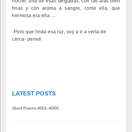
noche, una de esas delgadas, con las alas bien
finas y con aroma a sangre, como ella, que
hermosa era ella….
-Pero que linda esa luz, voy a ir a verla de
cerca- pensé.
LATEST POSTS
Short Poems #001–#005