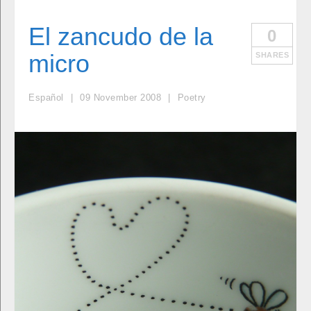
El zancudo de la
0
micro
SHARES
Español
09
November
2008
Poetry